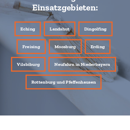
Einsatzgebieten:
Eching
Landshut
Dingolfing
Freising
Moosburg
Erding
Vilsbiburg
Neufahrn in Niederbayern
Rottenburg und Pfeffenhausen